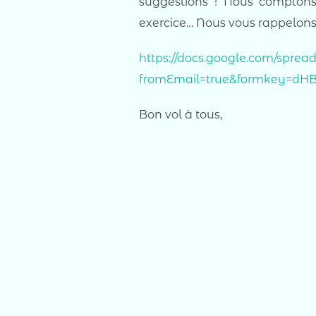
suggestions ! Nous comptons
exercice… Nous vous rappelons c
https://docs.google.com/sprea
fromEmail=true&formkey=d
Bon vol à tous,