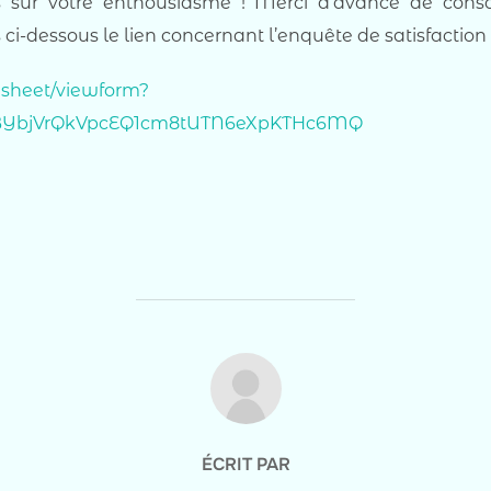
 sur votre enthousiasme ! Merci d’avance de cons
i-dessous le lien concernant l’enquête de satisfaction 
dsheet/viewform?
HBYbjVrQkVpcEQ1cm8tUTN6eXpKTHc6MQ
AUTEUR DE LA PUBLICATION
ÉCRIT PAR