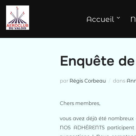
Aller
au
Accueil
N
contenu
Enquête de 
par
Régis Corbeau
dans
An
Chers membres,
vous avez déjà été nombreux à
NOS ADHÉRENTS participent à 