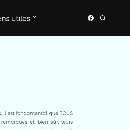
Rechercher :
Page FB du club
ens utiles
PER
s, il est fondamental que TOUS
remarques et, bien sûr, leurs