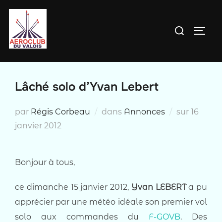
Aller
au
Rechercher :
PERM
contenu
Lâché solo d’Yvan Lebert
Publié
par
Régis Corbeau
dans
Annonces
sur
16
le
janvier 2012
Bonjour à tous,
ce dimanche 15 janvier 2012,
Yvan LEBERT
a pu
apprécier par une météo idéale son premier vol
solo aux commandes du
F-GOVB
. Des