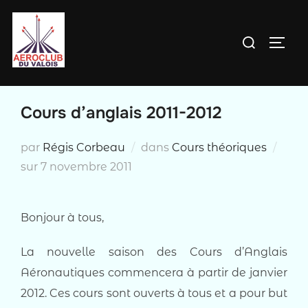
Aller
au
Rechercher :
PERM
contenu
Cours d’anglais 2011-2012
par
Régis Corbeau
dans
Cours théoriques
Publié
sur
7 novembre 2011
le
Bonjour à tous,
La nouvelle saison des Cours d’Anglais
Aéronautiques commencera à partir de janvier
2012. Ces cours sont ouverts à tous et a pour but