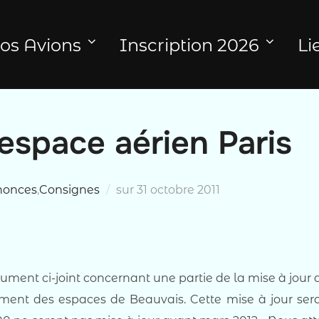
os Avions
Inscription 2026
Li
 espace aérien Paris
Publié
nonces
,
Consignes
sur
31 octobre 2011
le
ent ci-joint concernant une partie de la mise à jour 
ement des espaces de Beauvais. Cette mise à jour sera