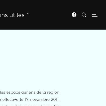
Rechercher :
Page FB du club
ens utiles
PER
des espace aériens de la région
 effective le 17 novembre 2011.