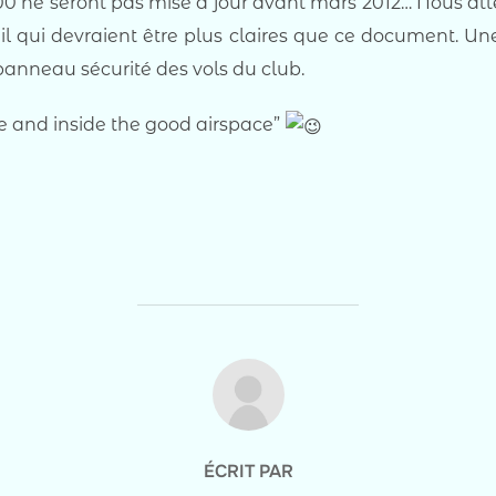
00 ne seront pas mise à jour avant mars 2012… Nous att
il qui devraient être plus claires que ce document. Un
 panneau sécurité des vols du club.
fe and inside the good airspace”
AUTEUR DE LA PUBLICATION
ÉCRIT PAR