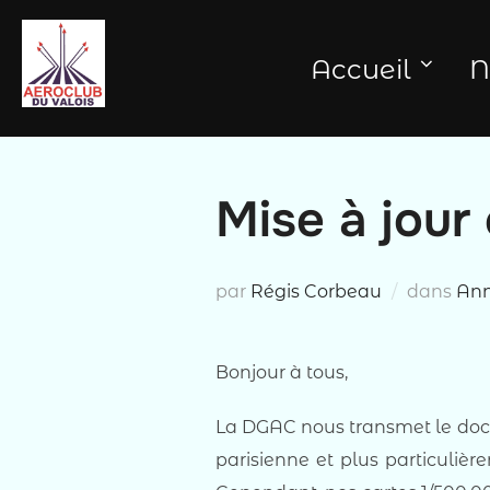
Aller
au
Accueil
N
contenu
Mise à jour
par
Régis Corbeau
dans
An
Bonjour à tous,
La DGAC nous transmet le docum
parisienne et plus particulièr