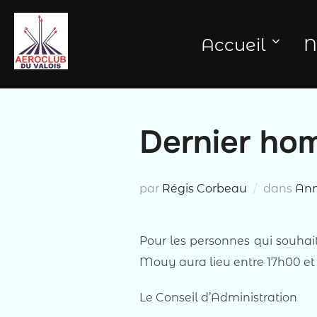
Aller
au
Accueil
N
contenu
Dernier ho
par
Régis Corbeau
dans
An
Pour les personnes qui souha
Mouy aura lieu entre 17h00 et 
Le Conseil d’Administration