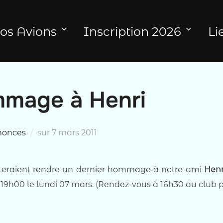
os Avions
Inscription 2026
Li
mmage à Henri
Publié
nonces
sur
7 mars 2011
le
iteraient rendre un dernier hommage à notre ami
Henr
19h00 le lundi 07 mars. (Rendez-vous à 16h30 au club 