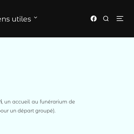
Rechercher :
Page FB du club
ens utiles
PER
i
, un accueil au funérarium de
pour un départ groupé).