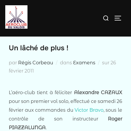
Aller
au
Rechercher :
PERM
contenu
Un lâché de plus !
Publié
par
Régis Corbeau
dans
Examens
sur
26
le
février 2011
L’aéro-club tient à féliciter
Alexandre CAZAUX
pour son premier vol solo, effectué ce samedi 26
février aux commandes du
Victor Bravo
, sous le
contrôle de son instructeur
Roger
PIAZZALUNGA
.