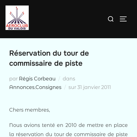
Aller
au
Rechercher :
PERM
contenu
Réservation du tour de
commissaire de piste
par
Régis Corbeau
dans
Publié
Annonces
,
Consignes
sur
31 janvier 2011
le
Chers membres,
Nous avions tenté en 2010 de mettre en place
la réservation du tour de commissaire de piste