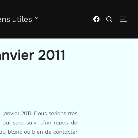
Rechercher :
Page FB du club
ens utiles
PER
anvier 2011
janvier 2011. Nous serions très
 qui sera suivi d’un repas de
leau blanc ou bien de contacter