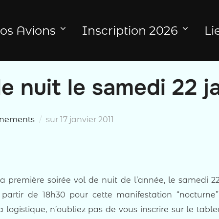
os Avions
Inscription 2026
Li
e nuit le samedi 22 j
Publié
nements
sur
17 janvier 2011
le
sa première soirée vol de nuit de l’année, le samedi 22 
partir de 18h30 pour cette manifestation “nocturne”
la logistique, n’oubliez pas de vous inscrire sur le tab