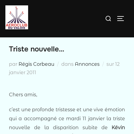
Aller
au
Rechercher :
PERM
contenu
Triste nouvelle…
Publié
par
Régis Corbeau
dans
Annonces
sur
12
le
janvier 2011
Chers amis,
c’est une profonde tristesse et une vive émotion
qui a accompagné ce mardi 11 janvier la triste
nouvelle de la disparition subite de
Kévin