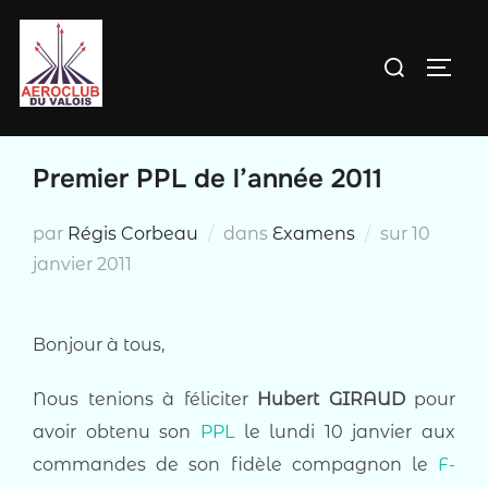
Aller
au
Rechercher :
PERM
contenu
Premier PPL de l’année 2011
Publié
par
Régis Corbeau
dans
Examens
sur
10
le
janvier 2011
Bonjour à tous,
Nous tenions à féliciter
Hubert GIRAUD
pour
avoir obtenu son
PPL
le lundi 10 janvier aux
commandes de son fidèle compagnon le
F-