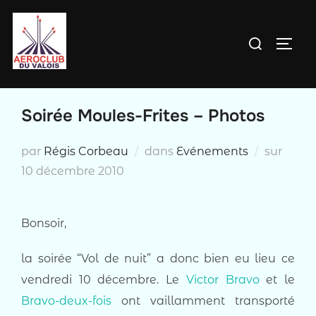
Aller
au
Rechercher :
PERM
contenu
Soirée Moules-Frites – Photos
Publi
par
Régis Corbeau
dans
Evénements
sur
le
10 décembre 2010
Bonsoir,
la soirée “Vol de nuit” a donc bien eu lieu ce
vendredi 10 décembre. Le
Victor Bravo
et le
Bravo-deux-fois
ont vaillamment transporté