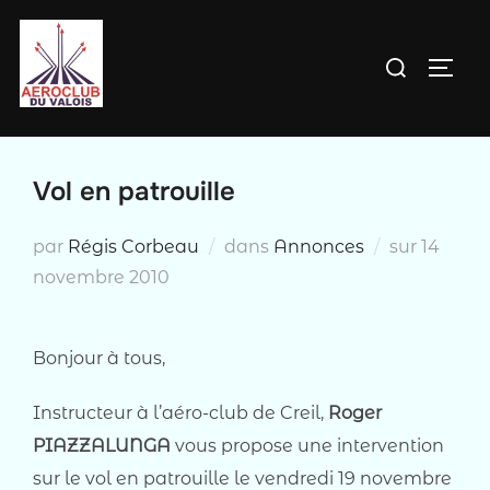
Aller
au
Rechercher :
PERM
contenu
Vol en patrouille
Publié
par
Régis Corbeau
dans
Annonces
sur
14
le
novembre 2010
Bonjour à tous,
Instructeur à l’aéro-club de Creil,
Roger
PIAZZALUNGA
vous propose une intervention
sur le vol en patrouille le vendredi 19 novembre