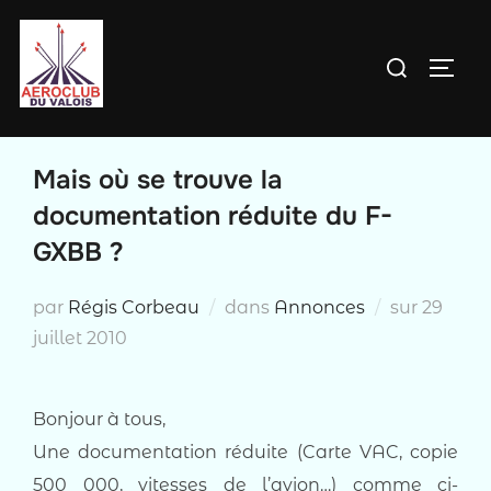
Aller
au
Rechercher :
PERM
contenu
Mais où se trouve la
documentation réduite du F-
GXBB ?
Publié
par
Régis Corbeau
dans
Annonces
sur
29
le
juillet 2010
Bonjour à tous,
Une documentation réduite (Carte VAC, copie
500 000, vitesses de l’avion…) comme ci-