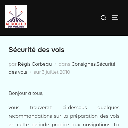
Aller
au
Rechercher :
PERM
contenu
Sécurité des vols
par
Régis Corbeau
dans
Consignes
,
Sécurité
Publié
des vols
sur
3 juillet 2010
le
Bonjour à tous,
vous trouverez ci-dessous quelques
recommandations sur la préparation des vols
en cette période propice aux navigations. La