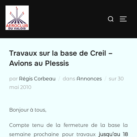
Aller
au
Rechercher :
PERM
contenu
Travaux sur la base de Creil –
Avions au Plessis
Publié
par
Régis Corbeau
dans
Annonces
sur
30
le
mai 2010
Bonjour à tous,
Compte tenu de la fermeture de la base la
semaine prochaine pour travaux
jusqu’au 18