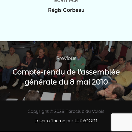
ÉCRIT PAR
Régis Corbeau
Navigation
de
Previous
Previous
l’article
Compte-rendu de l’assemblée
générale du 8 mai 2010
Copyright © 2026 Aéroclub du Valois
Inspiro Theme
par
WPZOOM