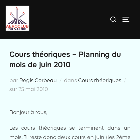
Aller
au
Rechercher :
PERM
contenu
Cours théoriques – Planning du
mois de juin 2010
par
Régis Corbeau
dans
Cours théoriques
Publié
sur
25 mai 2010
le
Bonjour à tous,
Les cours théoriques se terminent dans un
mois. Il reste donc deux cours en juin (les 2ème