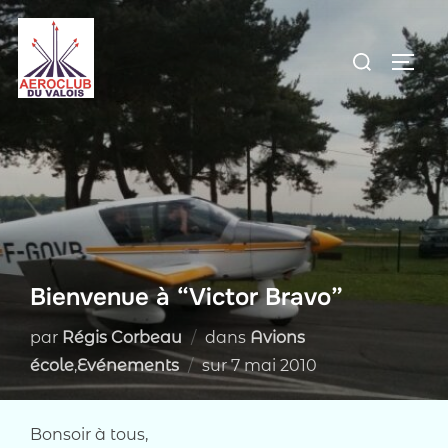
Aller
au
Rechercher :
PERM
contenu
Bienvenue à “Victor Bravo”
par
Régis Corbeau
dans
Avions
Publié
école
,
Evénements
sur
7 mai 2010
le
Bonsoir à tous,