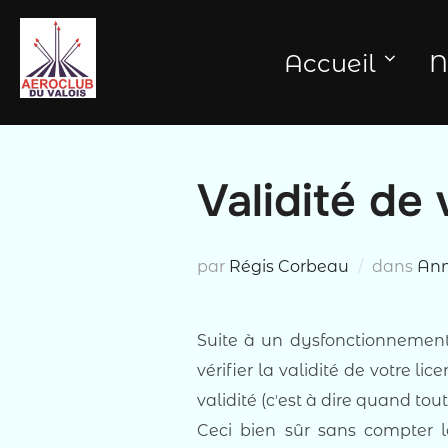
Aller
au
Accueil
N
contenu
Validité de
par
Régis Corbeau
dans
An
Suite à un dysfonctionnement
vérifier la validité de votre l
validité (cʼest à dire quand tou
Ceci bien sûr sans compter le