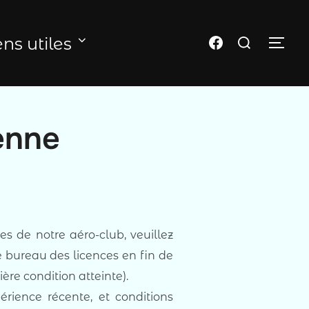
Rechercher :
Page FB du club
ens utiles
PER
enne
 de notre aéro-club, veuillez
re bureau des licences en fin de
ère condition atteinte).
érience récente, et conditions