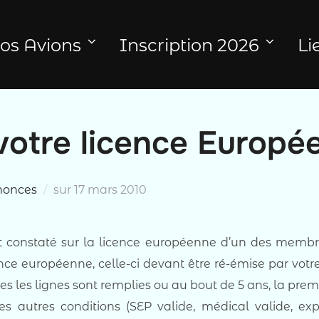
os Avions
Inscription 2026
Li
 votre licence Europé
Publié
nonces
sur
17 mars 2010
le
 constaté sur la licence européenne d’un des membres
icence européenne, celle-ci devant être ré-émise par vot
tes les lignes sont remplies ou au bout de 5 ans, la premi
s autres conditions (SEP valide, médical valide, exp