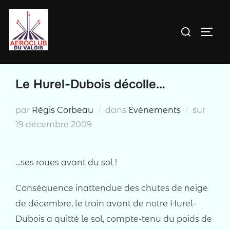
Aller
au
Rechercher :
PERM
contenu
Le Hurel-Dubois décolle…
Publi
par
Régis Corbeau
dans
Evénements
sur
le
19 décembre 2009
…ses roues avant du sol !
Conséquence inattendue des chutes de neige
de décembre, le train avant de notre Hurel-
Dubois a quitté le sol, compte-tenu du poids de