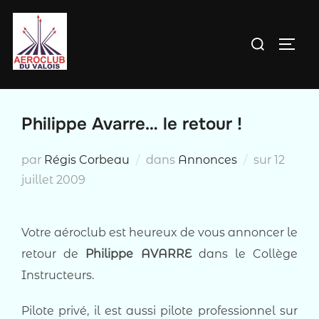
Aller
au
Rechercher :
PERM
contenu
Philippe Avarre… le retour !
Publié
par
Régis Corbeau
dans
Annonces
sur
12
le
juillet 2009
Votre aéroclub est heureux de vous annoncer le
retour de
Philippe AVARRE
dans le Collège
Instructeurs.
Pilote privé, il est aussi pilote professionnel sur