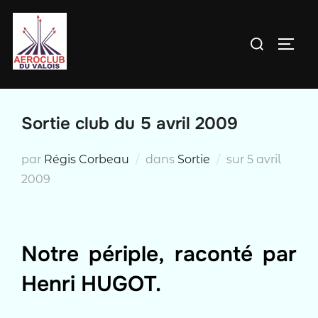
Aller
au
Rechercher :
PERM
contenu
Sortie club du 5 avril 2009
Publié
par
Régis Corbeau
dans
Sortie
sur
5 avril
le
2009
Notre périple, raconté par
Henri HUGOT.