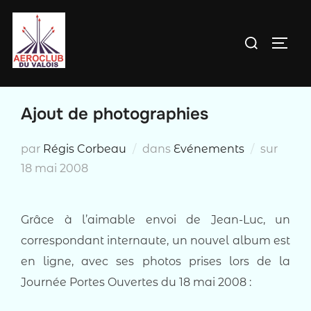
Aller
au
Rechercher :
PERM
contenu
Ajout de photographies
Publi
par
Régis Corbeau
dans
Evénements
sur
le
18 mai 2008
Grâce à l’aimable envoi de Jean-Luc, un
correspondant internaute, un nouvel album est
en ligne, avec ses photos prises lors de la
Journée Portes Ouvertes du 18 mai 2008 :